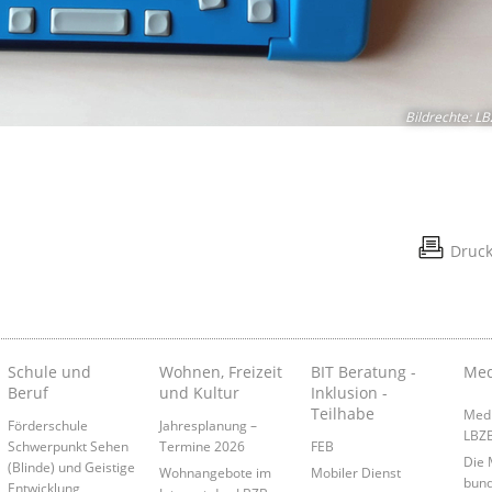
Bildrechte
:
LB
Druc
Schule und
Wohnen, Freizeit
BIT Beratung -
Med
Beruf
und Kultur
Inklusion -
Teilhabe
Medi
Förderschule
Jahresplanung –
LBZ
Schwerpunkt Sehen
Termine 2026
FEB
Die 
(Blinde) und Geistige
Wohnangebote im
Mobiler Dienst
bund
Entwicklung