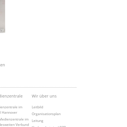
ZB
ken
ienzentrale
Wir über uns
enzentrale im
Leitbild
B Hannover
Organisationsplan
Medienzentrale im
Leitung
esweiten Verbund