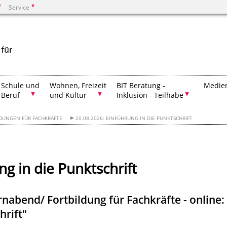
Service
Suchen
Schule und
Wohnen, Freizeit
BIT Beratung -
Medien
Beruf
und Kultur
Inklusion - Teilhabe
DUNGEN FÜR FACHKRÄFTE
20.08.2026: EINFÜHRUNG IN DIE PUNKTSCHRIFT
g in die Punktschrift
nabend/ Fortbildung für Fachkräfte - online:
hrift"