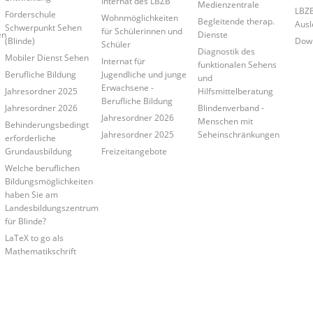
Internat des LBZB
Medienzentrale
LBZB
Förderschule
Wohnmöglichkeiten
Begleitende therap.
Ausl
Schwerpunkt Sehen
für Schülerinnen und
en
Dienste
(Blinde)
Down
Schüler
Diagnostik des
Mobiler Dienst Sehen
Internat für
funktionalen Sehens
Berufliche Bildung
Jugendliche und junge
und
Erwachsene -
Jahresordner 2025
Hilfsmittelberatung
Berufliche Bildung
Jahresordner 2026
Blindenverband -
Jahresordner 2026
Menschen mit
Behinderungsbedingt
Jahresordner 2025
Seheinschränkungen
erforderliche
Grundausbildung
Freizeitangebote
Welche beruflichen
Bildungsmöglichkeiten
haben Sie am
Landesbildungszentrum
für Blinde?
LaTeX to go als
Mathematikschrift