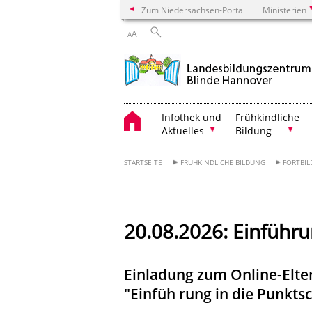
Zum Niedersachsen-Portal
Ministerien
A
A
Infothek und
Frühkindliche
Aktuelles
Bildung
STARTSEITE
FRÜHKINDLICHE BILDUNG
FORTBIL
20.08.2026: Einführun
Einladung zum Online-Elter
"Einfüh rung in die Punktsc