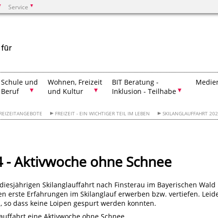
Service
Suchen
Schule und
Wohnen, Freizeit
BIT Beratung -
Medien
Beruf
und Kultur
Inklusion - Teilhabe
REIZEITANGEBOTE
FREIZEIT - EIN WICHTIGER TEIL IM LEBEN
SKILANGLAUFFAHRT 20
24 - Aktivwoche ohne Schnee
diesjährigen Skilanglauffahrt nach Finsterau im Bayerischen Wald
ten erste Erfahrungen im Skilanglauf erwerben bzw. vertiefen. Leid
s, so dass keine Loipen gespurt werden konnten.
auffahrt eine Aktivwoche ohne Schnee.