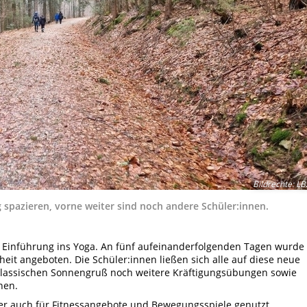
Bildrechte
:
LB
pazieren, vorne weiter sind noch andere Schüler:innen.
e Einführung ins Yoga. An fünf aufeinanderfolgenden Tagen wurde
eit angeboten. Die Schüler:innen ließen sich alle auf diese neue
klassischen Sonnengruß noch weitere Kräftigungsübungen sowie
nen.
er auch für Fitnessangebote und Bewegungsspiele genutzt.