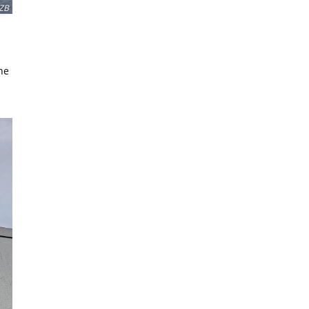
ZB
he