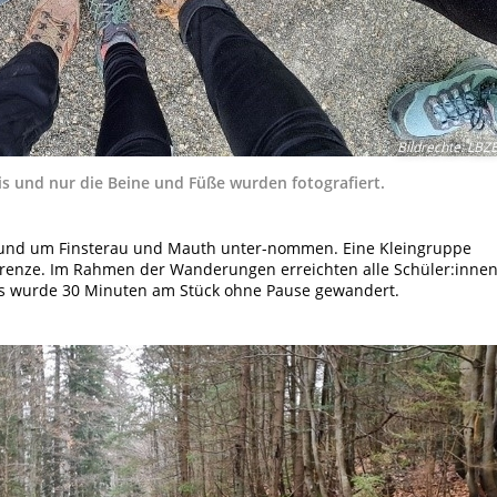
Bildrechte
:
LBZ
s und nur die Beine und Füße wurden fotografiert.
und um Finsterau und Mauth unter-nommen. Eine Kleingruppe
Grenze. Im Rahmen der Wanderungen erreichten alle Schüler:inne
. es wurde 30 Minuten am Stück ohne Pause gewandert.