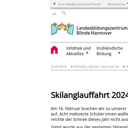
Zum Niedersachsen-Portal
Ministerien
A
A
Infothek und
Frühkindliche
Aktuelles
Bildung
STARTSEITE
WOHNEN, FREIZEIT UND KULTUR
F
Skilanglauffahrt 20
Am 16. Februar brachen wir zu unserer 
auf. Acht motivierte Schüler:innen woll
reichte der Schnee dieses Jahr nicht au
Somit wurde aus der geplanten Skilangl