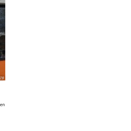
ZB
ten