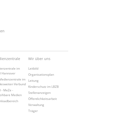
ken
ienzentrale
Wir über uns
enzentrale im
Leitbild
B Hannover
Organisationsplan
Medienzentrale im
Leitung
esweiten Verbund
Kinderschutz im LBZB
 - MeZe -
Stellenanzeigen
eihbare Medien
Öffentlichkeitsarbeit
loadbereich
Verwaltung
Träger