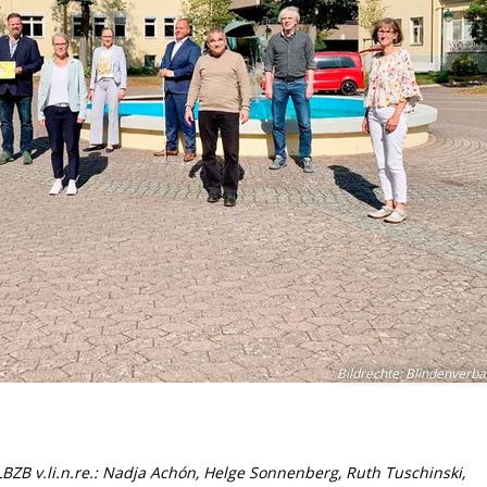
Bildrechte
:
Blindenverba
BZB v.li.n.re.: Nadja Achón, Helge Sonnenberg, Ruth Tuschinski,