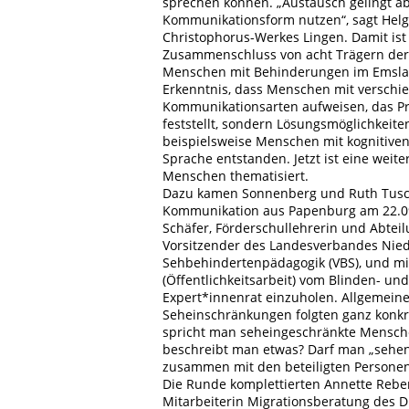
sprechen können. „Austausch gelingt a
Kommunikationsform nutzen“, sagt Helg
Christophorus-Werkes Lingen. Damit ist e
Zusammenschluss von acht Trägern der 
Menschen mit Behinderungen im Emslan
Erkenntnis, dass Menschen mit verschi
Kommunikationsarten aufweisen, das Pro
feststellt, sondern Lösungsmöglichkeite
beispielsweise Menschen mit kognitive
Sprache entstanden. Jetzt ist eine wei
Menschen thematisiert.
Dazu kamen Sonnenberg und Ruth Tuschi
Kommunikation aus Papenburg am 22.09.
Schäfer, Förderschullehrerin und Abteil
Vorsitzender des Landesverbandes Nie
Sehbehindertenpädagogik (VBS), und mit
(Öffentlichkeitsarbeit) vom Blinden- 
Expert*innenrat einzuholen. Allgemeine
Seheinschränkungen folgten ganz konk
spricht man seheingeschränkte Mensch
beschreibt man etwas? Darf man „sehen“
zusammen mit den beteiligten Personen
Die Runde komplettierten Annette Reber
Mitarbeiterin Migrationsberatung des 