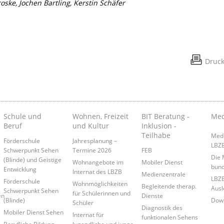
oske, Jochen Bartling, Kerstin Schäfer
Druc
Schule und
Wohnen, Freizeit
BIT Beratung -
Med
Beruf
und Kultur
Inklusion -
Teilhabe
Medi
Förderschule
Jahresplanung –
LBZ
Schwerpunkt Sehen
Termine 2026
FEB
Die 
(Blinde) und Geistige
Wohnangebote im
Mobiler Dienst
bund
Entwicklung
Internat des LBZB
Medienzentrale
LBZB
Förderschule
Wohnmöglichkeiten
Begleitende therap.
Ausl
Schwerpunkt Sehen
für Schülerinnen und
en
Dienste
(Blinde)
Down
Schüler
Diagnostik des
Mobiler Dienst Sehen
Internat für
funktionalen Sehens