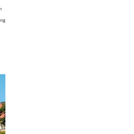
n
ung