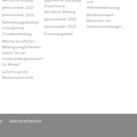
Berufliche Bildung
Jugendliche und junge
und
Erwachsene -
Jahresordner 2025
Hilfsmittelberatung
Berufliche Bildung
Jahresordner 2026
Blindenverband -
Jahresordner 2026
Menschen mit
Behinderungsbedingt
Jahresordner 2025
Seheinschränkungen
erforderliche
Grundausbildung
Freizeitangebote
Welche beruflichen
Bildungsmöglichkeiten
haben Sie am
Landesbildungszentrum
für Blinde?
LaTeX to go als
Mathematikschrift
z
Barrierefreiheit