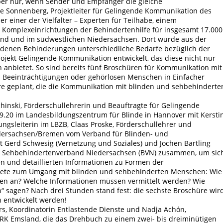
ber nur, wenn Sender und Empfänger die gleiche
e Sonnenberg, Projektleiter für Gelingende Kommunikation des
r einer der Vielfalter – Experten für Teilhabe, einem
Komplexeinrichtungen der Behindertenhilfe für insgesamt 17.000
d und im südwestlichen Niedersachsen. Dort wurde aus der
edenen Behinderungen unterschiedliche Bedarfe bezüglich der
jekt Gelingende Kommunikation entwickelt, das diese nicht nur
n anbietet. So sind bereits fünf Broschüren für Kommunikation mit
n Beeinträchtigungen oder gehörlosen Menschen in Einfacher
tere geplant, die die Kommunikation mit blinden und sehbehinderte
nski, Förderschullehrerin und Beauftragte für Gelingende
20 im Landesbildungszentrum für Blinde in Hannover mit Kersti
ungsleiterin im LBZB, Claas Proske, Förderschullehrer und
dersachsen/Bremen vom Verband für Blinden- und
 Gerd Schwesig (Vernetzung und Soziales) und Jochen Bartling
und Sehbehindertenverband Niedersachsen (BVN) zusammen, um sic
n und detaillierten Informationen zu Formen der
rete zum Umgang mit blinden und sehbehinderten Menschen: Wie
en an? Welche Informationen müssen vermittelt werden? Wie
 sagen? Nach drei Stunden stand fest: die sechste Broschüre wir
 entwickelt werden!
s, Koordinatorin Entlastende Dienste und Nadja Achón,
DRK Emsland, die das Drehbuch zu einem zwei- bis dreiminütigen