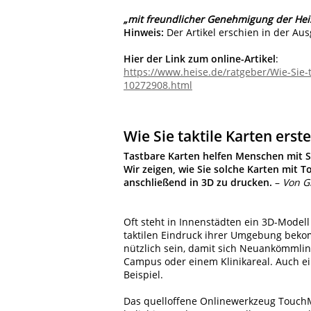
„mit freundlicher Genehmigung der He
Hinweis:
Der Artikel erschien in der Aus
Hier der Link zum online-Artikel
:
https://www.heise.de/ratgeber/Wie-Sie-
10272908.html
Wie Sie taktile Karten erst
Tastbare Karten helfen Menschen mit 
Wir zeigen, wie Sie solche Karten mit
anschließend in 3D zu drucken.
–
Von G
Oft steht in Innenstädten ein 3D-Mode
taktilen Eindruck ihrer Umgebung bekom
nützlich sein, damit sich Neuankömmlin
Campus oder einem Klinikareal. Auch e
Beispiel.
Das quelloffene Onlinewerkzeug TouchM