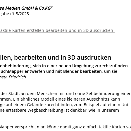
ise Medien GmbH & Co.KG“
gabe c't 5/2025
taktile-Karten-erstellen-bearbeiten-und-in-3D-ausdrucken-
ellen, bearbeiten und in 3D ausdrucken
Sehbehinderung, sich in einer neuen Umgebung zurechtzufinden.
 TouchMapper entwerfen und mit Blender bearbeiten, um sie
reta Friedrich
ll der Stadt, an dem Menschen mit und ohne Sehbehinderung eine
men. Ein ähnliches Modell eines kleineren Ausschnitts kann
ge auf einem Gelände zurechtfinden, zum Beispiel auf einem Uni-
ine ertastbare Wegbeschreibung ist denkbar, wie in unserem
apper verspricht, man könne damit ganz einfach taktile Karten v