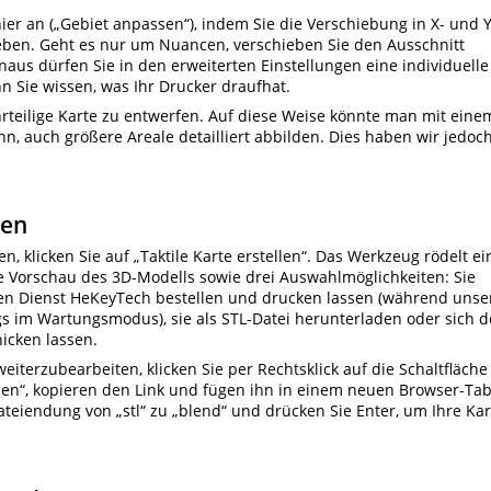
er an („Gebiet anpassen“), indem Sie die Verschiebung in X- und Y
eben. Geht es nur um Nuancen, verschieben Sie den Ausschnitt
naus dürfen Sie in den erweiterten Einstellungen eine individuelle
 Sie wissen, was Ihr Drucker draufhat.
ehrteilige Karte zu entwerfen. Auf diese Weise könnte man mit eine
ann, auch größere Areale detailliert abbilden. Dies haben wir jedoc
den
n, klicken Sie auf „Taktile Karte erstellen“. Das Werkzeug rödelt ei
e Vorschau des 3D-Modells sowie drei Auswahlmöglichkeiten: Sie
den Dienst HeKeyTech bestellen und drucken lassen (während unse
s im Wartungsmodus), sie als STL-Datei herunterladen oder sich 
hicken lassen.
terzubearbeiten, klicken Sie per Rechtsklick auf die Schaltfläche
en“, kopieren den Link und fügen ihn in einem neuen Browser-Ta
Dateiendung von „stl“ zu „blend“ und drücken Sie Enter, um Ihre Kar