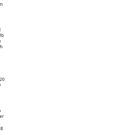
im
t
lb
n
ch
(20
0
h
er
ug