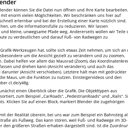
lender
lender können Sie die Datei nun öffnen und Ihre Karte bearbeiten
e mit enorm vielen Möglichkeiten. Wir beschränken uns hier auf
 schnell erlernbar und bei der Erstellung einer Karte nützlich sind.
schen, um die Informationsfülle zu reduzieren. Wir lassen
 und kleine, unwegsame Pfade weg. Andererseits wollen wir Teile 
oute zu verdeutlichen und darauf Fuß- von Radwegen zu
Grafik-Werkzeugen hat, sollte sich etwas Zeit nehmen, um sich an 
sbesondere um die Ansicht gezielt zu verändern und zu zoomen,
 Dabei helfen vor allem das Mausrad (Zoom), das Koordinatenkre
nfassen und drehen kann (Ansicht verändern), und auch das
arunter (Ansicht verschieben). Letztere hält man mit gedrückter
die Maus, um die Funktion zu nutzen. Einsteigervideos und den
ber ct.de/y48g.
unächst einen Überblick über die Grafik. Die Objekttypen aus
rtiert, zum Beispiel „CarRoads“, „PedestrianRoads“ und „Rails“. S
ts. Klicken Sie auf einen Block, markiert Blender die zugehörigen
t der Realität überein, bei uns war zum Beispiel ein Bahnsteig al
Straße als Fußweg. Das kann stören, weil Fuß- und Radwege im 3D-
 den größeren Straßen erhaben dargestellt sind. Ist die Zuordnu