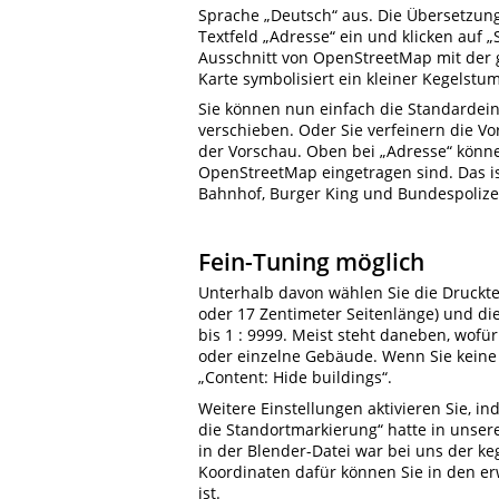
Sprache „Deutsch“ aus. Die Übersetzung 
Textfeld „Adresse“ ein und klicken auf
Ausschnitt von OpenStreetMap mit der g
Karte symbolisiert ein kleiner Kegelstum
Sie können nun einfach die Standardei
verschieben. Oder Sie verfeinern die V
der Vorschau. Oben bei „Adresse“ könne
OpenStreetMap eingetragen sind. Das i
Bahnhof, Burger King und Bundespolizei
Fein-Tuning möglich
Unterhalb davon wählen Sie die Drucktec
oder 17 Zentimeter Seitenlänge) und die
bis 1 : 9999. Meist steht daneben, wofür
oder einzelne Gebäude. Wenn Sie keine
„Content: Hide buildings“.
Weitere Einstellungen aktivieren Sie, in
die Standortmarkierung“ hatte in unser
in der Blender-Datei war bei uns der k
Koordinaten dafür können Sie in den er
ist.