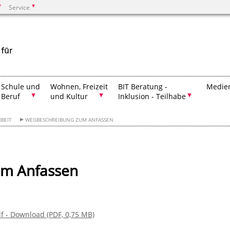
Service
Suchen
Schule und
Wohnen, Freizeit
BIT Beratung -
Medien
Beruf
und Kultur
Inklusion - Teilhabe
RBEIT
WEGBESCHREIBUNG ZUM ANFASSEN
um Anfassen
 - Download (PDF, 0,75 MB)