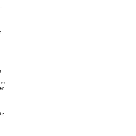
-
m
h
n
rer
den
b
te