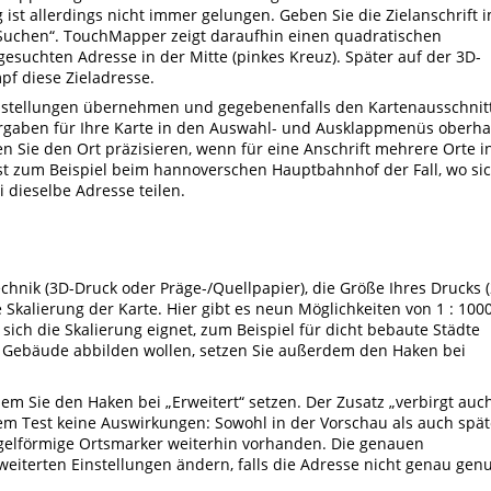
ist allerdings nicht immer gelungen. Geben Sie die Zielanschrift 
 „Suchen“. TouchMapper zeigt daraufhin einen quadratischen
esuchten Adresse in der Mitte (pinkes Kreuz). Später auf der 3D-
pf diese Zieladresse.
nstellungen übernehmen und gegebenenfalls den Kartenausschnit
orgaben für Ihre Karte in den Auswahl- und Ausklappmenüs oberha
n Sie den Ort präzisieren, wenn für eine Anschrift mehrere Orte i
st zum Beispiel beim hannoverschen Hauptbahnhof der Fall, wo si
 dieselbe Adresse teilen.
hnik (3D-Druck oder Präge-/Quellpapier), die Größe Ihres Drucks 
 Skalierung der Karte. Hier gibt es neun Möglichkeiten von 1 : 100
 sich die Skalierung eignet, zum Beispiel für dicht bebaute Städte
 Gebäude abbilden wollen, setzen Sie außerdem den Haken bei
dem Sie den Haken bei „Erweitert“ setzen. Der Zusatz „verbirgt auc
em Test keine Auswirkungen: Sowohl in der Vorschau als auch spät
egelförmige Ortsmarker weiterhin vorhanden. Die genauen
weiterten Einstellungen ändern, falls die Adresse nicht genau gen