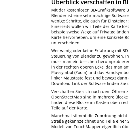
Überblick verschaffen in B
Mit der kostenlosen 3D-Grafiksoftware B
Blender ist eine sehr mächtige Softwar
wenige Schritte, die auch für Einsteiger
Einerseits wollen wir Teile der Karte lö
beispielsweise Wege auf Privatgeländen
Karte hervorheben, um eine konkrete R
unterscheiden.
Wer wenig oder keine Erfahrung mit 3D-
Steuerung von Blender zu gewöhnen. In
muss man ein bisschen herumprobieren.
in der rechten oberen Ecke, das man a
Plussymbol (Zoom) und das Handsymbol d
linker Maustaste fest und bewegt dann 
Download-Link der Software finden Sie ü
Verschaffen Sie sich nach dem Öffnen z
OpenStreetMap sind in mehrere Blöcke so
finden diese Blöcke im Kasten oben rech
Teile auf der Karte.
Manchmal stimmt die Zuordnung nicht mi
Straße gekennzeichnet und Teile einer 
Modell von TouchMapper eigentlich über