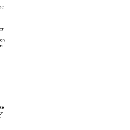
be
ben
-
ion
ber
se
ge
r