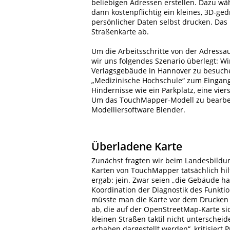
beliebigen Adressen erstellen. Dazu w
dann kostenpflichtig ein kleines, 3D-g
persönlicher Daten selbst drucken. Das 
Straßenkarte ab.
Um die Arbeitsschritte von der Adressa
wir uns folgendes Szenario überlegt: Wi
Verlagsgebäude in Hannover zu besuche
„Medizinische Hochschule“ zum Eingang w
Hindernisse wie ein Parkplatz, eine vie
Um das TouchMapper-Modell zu bearbeit
Modelliersoftware Blender.
Überladene Karte
Zunächst fragten wir beim Landesbildun
Karten von TouchMapper tatsächlich hil
ergab: jein. Zwar seien „die Gebäude hap
Koordination der Diagnostik des Funkti
müsste man die Karte vor dem Drucken 
ab, die auf der OpenStreetMap-Karte si
kleinen Straßen taktil nicht unterschei
erhaben dargestellt werden“, kritisiert P