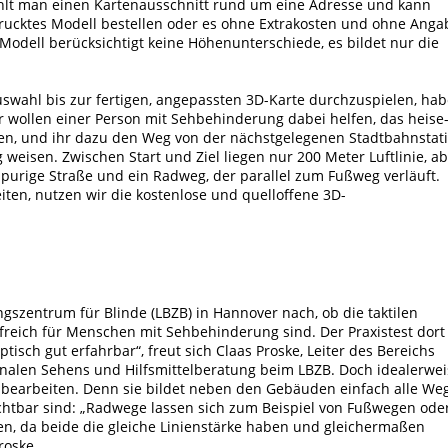
ählt man einen Kartenausschnitt rund um eine Adresse und kann
edrucktes Modell bestellen oder es ohne Extrakosten und ohne Anga
Modell berücksichtigt keine Höhenunterschiede, es bildet nur die
uswahl bis zur fertigen, angepassten 3D-Karte durchzuspielen, ha
r wollen einer Person mit Sehbehinderung dabei helfen, das heise
n, und ihr dazu den Weg von der nächstgelegenen Stadtbahnstat
eisen. Zwischen Start und Ziel liegen nur 200 Meter Luftlinie, a
rspurige Straße und ein Radweg, der parallel zum Fußweg verläuft.
en, nutzen wir die kostenlose und quelloffene 3D-
gszentrum für Blinde (LBZB) in Hannover nach, ob die taktilen
freich für Menschen mit Sehbehinderung sind. Der Praxistest dort
tisch gut erfahrbar“, freut sich Claas Proske, Leiter des Bereichs
onalen Sehens und Hilfsmittelberatung beim LBZB. Doch idealerwei
bearbeiten. Denn sie bildet neben den Gebäuden einfach alle We
chtbar sind: „Radwege lassen sich zum Beispiel von Fußwegen ode
den, da beide die gleiche Linienstärke haben und gleichermaßen
roske.