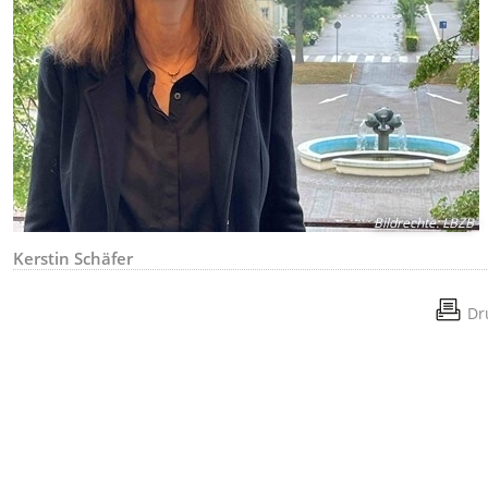
Bildrechte
:
LBZB
Kerstin Schäfer
Dr