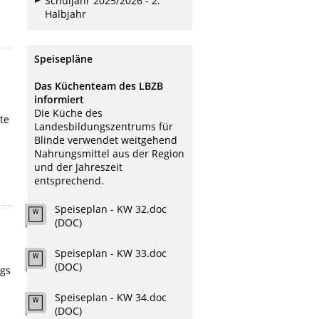
Schuljahr 2025/2026 - 2.
n
Halbjahr
Speisepläne
Das Küchenteam des LBZB
i
informiert
Die Küche des
te
Landesbildungszentrums für
Blinde verwendet weitgehend
Nahrungsmittel aus der Region
und der Jahreszeit
entsprechend.
Speiseplan - KW 32.doc
(DOC)
Speiseplan - KW 33.doc
(DOC)
ags
Speiseplan - KW 34.doc
(DOC)