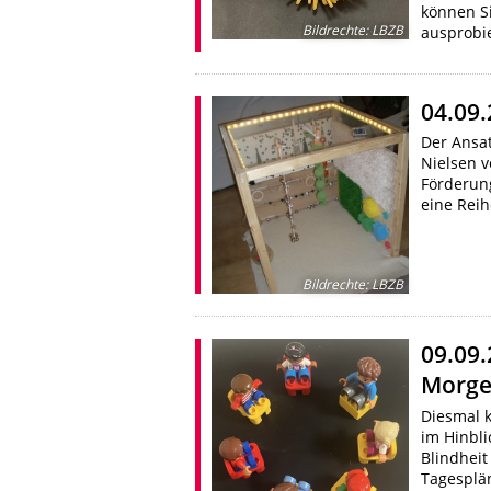
können S
Bildrechte
:
LBZB
ausprobi
04.09.
Der Ansat
Nielsen 
Förderun
eine Reih
Bildrechte
:
LBZB
09.09.
Morge
Diesmal k
im Hinbli
Blindheit
Tagesplä