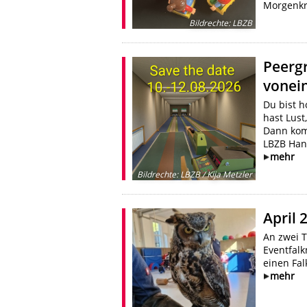
Morgenkr
Bildrechte
:
LBZB
Peerg
vonei
Du bist h
hast Lust
Dann kom
LBZB Hann
mehr
Bildrechte
:
LBZB / Kija Metzler
April 
An zwei T
Eventfalk
einen Fal
mehr