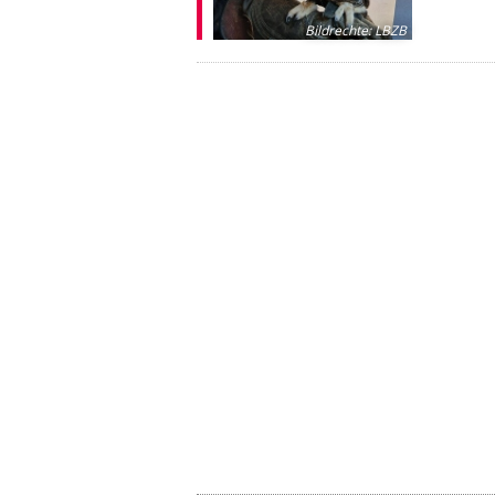
Bildrechte
:
LBZB