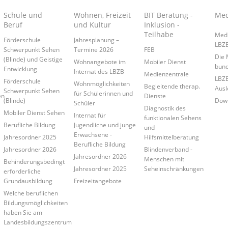
Schule und
Wohnen, Freizeit
BIT Beratung -
Med
Beruf
und Kultur
Inklusion -
Teilhabe
Medi
Förderschule
Jahresplanung –
LBZ
Schwerpunkt Sehen
Termine 2026
FEB
Die 
(Blinde) und Geistige
Wohnangebote im
Mobiler Dienst
bund
Entwicklung
Internat des LBZB
Medienzentrale
LBZB
Förderschule
Wohnmöglichkeiten
Begleitende therap.
Ausl
Schwerpunkt Sehen
für Schülerinnen und
en
Dienste
(Blinde)
Down
Schüler
Diagnostik des
Mobiler Dienst Sehen
Internat für
funktionalen Sehens
Berufliche Bildung
Jugendliche und junge
und
Erwachsene -
Jahresordner 2025
Hilfsmittelberatung
Berufliche Bildung
Jahresordner 2026
Blindenverband -
Jahresordner 2026
Menschen mit
Behinderungsbedingt
Jahresordner 2025
Seheinschränkungen
erforderliche
Grundausbildung
Freizeitangebote
Welche beruflichen
Bildungsmöglichkeiten
haben Sie am
Landesbildungszentrum