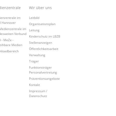
ienzentrale
Wir über uns
enzentrale im
Leitbild
B Hannover
Organisationsplan
Medienzentrale im
Leitung
esweiten Verbund
Kinderschutz im LBZB
 - MeZe -
Stellenanzeigen
eihbare Medien
Öffentlichkeitsarbeit
loadbereich
Verwaltung
Träger
Funktionsträger
Personalvertretung
Präventionsangebote
Kontakt
Impressum /
Datenschutz