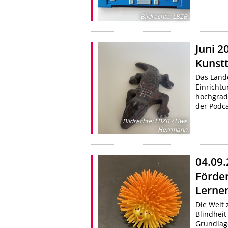
Bildrechte
:
LBZB
Juni 2
Kunst
Das Lande
Einrichtu
hochgrad
der Podc
Bildrechte
:
LBZB / Uwe
Herrmann
04.09
Förde
Lerne
Die Welt 
Blindheit
Grundlag