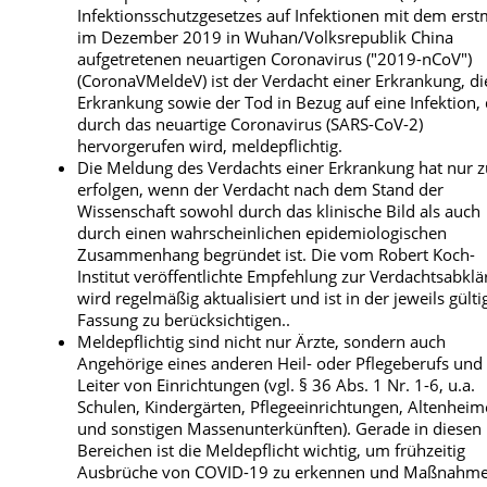
Infektions­schutz­gesetzes auf Infektionen mit dem erst
im Dezember 2019 in Wuhan/­Volksrepublik China
aufgetretenen neuartigen Coronavirus ("2019-nCoV")
(CoronaVMeldeV) ist der Verdacht einer Erkrankung, di
Erkrankung sowie der Tod in Bezug auf eine Infektion, 
durch das neuartige Coronavirus (SARS-CoV-2)
hervorgerufen wird, meldepflichtig.
Die Meldung des Verdachts einer Erkrankung hat nur 
erfolgen, wenn der Verdacht nach dem Stand der
Wissenschaft sowohl durch das klinische Bild als auch
durch einen wahrscheinlichen epidemiologischen
Zusammenhang begründet ist. Die vom Robert Koch-
Institut veröffentlichte Empfehlung zur Verdachtsabkl
wird regelmäßig aktualisiert und ist in der jeweils gült
Fassung zu berücksichtigen..
Meldepflichtig sind nicht nur Ärzte, sondern auch
Angehörige eines anderen Heil- oder Pflegeberufs und
Leiter von Einrichtungen (vgl. § 36 Abs. 1 Nr. 1-6, u.a.
Schulen, Kindergärten, Pflegeeinrichtungen, Altenhei
und sonstigen Massenunterkünften). Gerade in diesen
Bereichen ist die Meldepflicht wichtig, um frühzeitig
Ausbrüche von COVID-19 zu erkennen und Maßnahm