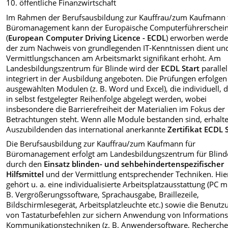
10. öffentliche Finanzwirtschaft
Im Rahmen der Berufsausbildung zur Kauffrau/zum Kaufmann 
Büromanagement kann der Europäische Computerführerschei
(
European Computer Driving Licence - ECDL
) erworben werde
der zum Nachweis von grundlegenden IT-Kenntnissen dient und
Vermittlungschancen am Arbeitsmarkt signifikant erhöht. Am
Landesbildungszentrum für Blinde wird der
ECDL Start
paralle
integriert in der Ausbildung angeboten. Die Prüfungen erfolgen
ausgewählten Modulen (z. B. Word und Excel), die individuell, d
in selbst festgelegter Reihenfolge abgelegt werden, wobei
insbesondere die Barrierefreiheit der Materialien im Fokus der
Betrachtungen steht. Wenn alle Module bestanden sind, erhalte
Auszubildenden das international anerkannte
Zertifikat ECDL 
Die Berufsausbildung zur Kauffrau/zum Kaufmann für
Büromanagement
erfolgt am Landesbildungszentrum für Blind
durch den
Einsatz blinden- und sehbehindertenspezifischer
Hilfsmittel
und der Vermittlung entsprechender Techniken. Hie
gehört u. a. eine individualisierte Arbeitsplatzausstattung (PC mi
B. Vergrößerungssoftware, Sprachausgabe, Braillezeile,
Bildschirmlesegerät, Arbeitsplatzleuchte etc.) sowie die Benutz
von Tastaturbefehlen zur sichern Anwendung von Informations
Kommunikationstechniken (z. B. Anwendersoftware, Recherch