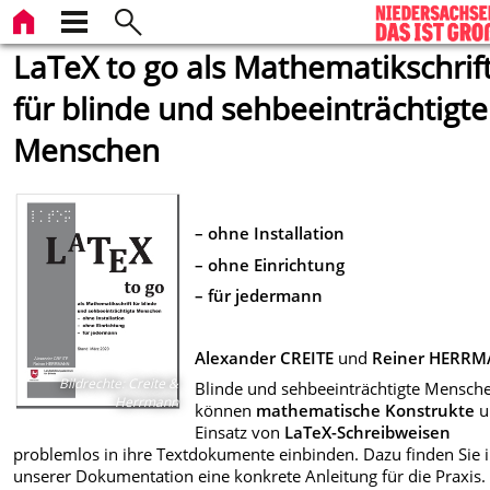
LaTeX to go als Mathematikschrif
für blinde und sehbeeinträchtigte
Menschen
– ohne Installation
– ohne Einrichtung
– für jedermann
Alexander CREITE
und
Reiner HERR
Bildrechte
:
Creite &
Blinde und sehbeeinträchtigte Mensch
Herrmann
können
mathematische Konstrukte
u
Einsatz von
LaTeX
-Schreibweisen
problemlos in ihre Textdokumente einbinden. Dazu finden Sie 
unserer Dokumentation eine konkrete Anleitung für die Praxis.