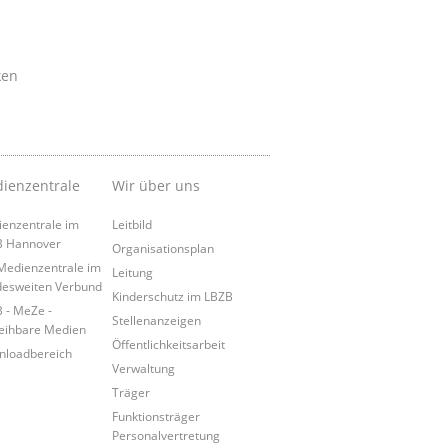
ken
ienzentrale
Wir über uns
enzentrale im
Leitbild
B Hannover
Organisationsplan
Medienzentrale im
Leitung
esweiten Verbund
Kinderschutz im LBZB
 - MeZe -
Stellenanzeigen
eihbare Medien
Öffentlichkeitsarbeit
loadbereich
Verwaltung
Träger
Funktionsträger
Personalvertretung