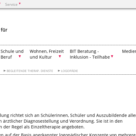
Service
Suchen
Schule und
Wohnen, Freizeit
BIT Beratung -
Medien
Beruf
und Kultur
Inklusion - Teilhabe
BEGLEITENDE THERAP. DIENSTE
LOGOPÄDIE
ng richtet sich an Schülerinnen, Schüler und Auszubildende alle
h ärztlicher Diagnosestellung und Verordnung. Sie ist in den
in der Regel als Einzeltherapie angeboten.
n auf der Basis anerkannter logopädischer Konzepte von mehrer