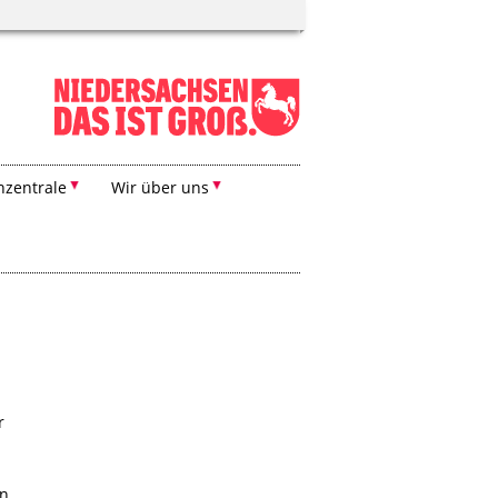
zentrale
Wir über uns
r
en