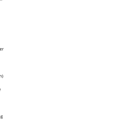
er
n)
e
ng