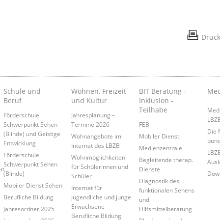
Druc
Schule und
Wohnen, Freizeit
BIT Beratung -
Med
Beruf
und Kultur
Inklusion -
Teilhabe
Medi
Förderschule
Jahresplanung –
LBZ
Schwerpunkt Sehen
Termine 2026
FEB
Die 
(Blinde) und Geistige
Wohnangebote im
Mobiler Dienst
bund
Entwicklung
Internat des LBZB
Medienzentrale
LBZB
Förderschule
Wohnmöglichkeiten
Begleitende therap.
Ausl
Schwerpunkt Sehen
für Schülerinnen und
en
Dienste
(Blinde)
Down
Schüler
Diagnostik des
Mobiler Dienst Sehen
Internat für
funktionalen Sehens
Berufliche Bildung
Jugendliche und junge
und
Erwachsene -
Jahresordner 2025
Hilfsmittelberatung
Berufliche Bildung